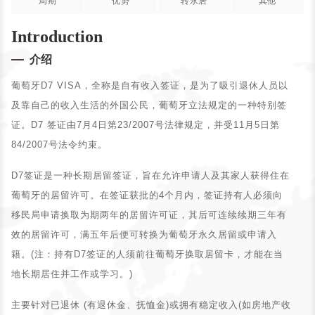
周期
优势
转永居
其他
Process
Term
PR Application
Other
Introduction
介绍
葡萄牙D7 VISA，全称是自有收入签证，是为了吸引退休人员以
及靠自己的收入生活的外国公民，葡萄牙立法规定的一种特别签
证。D7 签证由7月4日第23/2007号法律规定，并受11月5日第
84/2007号法令约束。
D7签证是一种长期居留签证，旨在允许申请人及其家人获得住在
葡萄牙的居留许可。在签证获批的4个月内，签证持有人必须向
移民局申请换取为期两年的居留许可证，其后可连续续期三年有
效的居留许可，满五年后便可转换为葡萄牙永久居留或申请入
籍。(注：持有D7签证的人须前往葡萄牙换取居留卡，才能在当
地长期居住并工作或学习。)
主要针对已退休 (有退休金、抚恤金)或拥有稳定收入(如房地产收