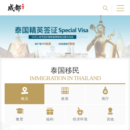
泰国移民
IMMIGRATION IN THAILAND
概况
政策
医疗
Survey
Policy
Medical
教育
福利
经济环境
其他
Education
Welfare
Economy
Other