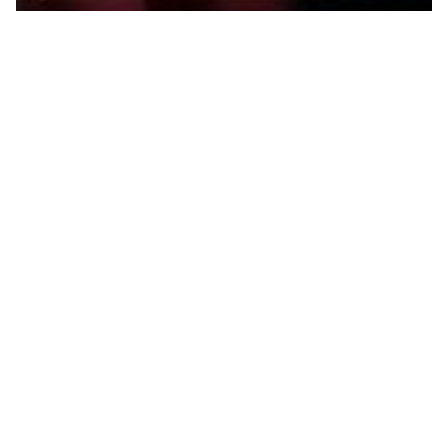
移民美国后如何快速站稳脚跟？从入境到定居的全流
程攻略都给你整理好了
美国作为一个多元且充满机遇的国家，吸引
着众多人前往开启新生活。然而，从熟悉的故土
2026-06-10
到陌生的国度，入境手续的办理、日常事务的处
理、文化习俗的适应等，都可能成为新移民面...