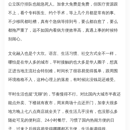
公立医疗排队也能急死人。加拿大免费是免费，但医疗资源跟
不上，看个专科医生、约个手术，等上几个月都是常有的事。
不少移民都吐槽，真有个急病等排到号，要么都自愈了，要么
都拖严重了，远不如国内看病方便效率高，真遇上事的时候特
别闹心。
文化融入也是个大坎。语言、生活习惯、社交方式全不一样，
哪怕是在华人多的城市，平时接触的也大多是华人圈子，想真
正进当地主流社会特别难，时间长了很容易觉得孤单，跟周围
环境格格不入，这种心理上的落差，有时候比没钱花还难受。
平时生活也挺“无聊”的，节奏慢得不行。对比国内大城市半夜还
能点外卖、下楼就有夜市，周末商场十点还开门，加拿大很多
地方晚上七八点商店就全关了，夜生活几乎没有，也没那么多
随处可见的便利店、24小时餐厅。习惯了国内热闹方便的日
子，过来之后很容易觉得哪哪都不方便，生活单调得很。