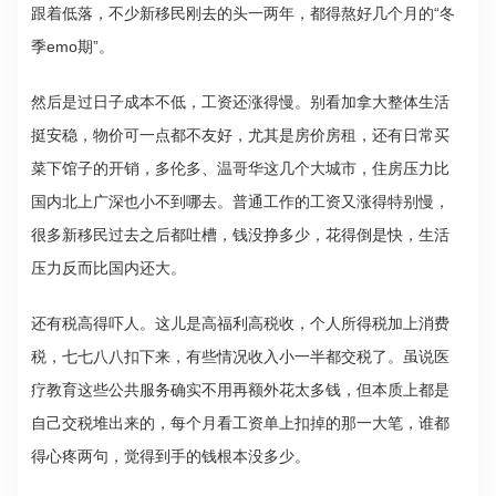
跟着低落，不少新移民刚去的头一两年，都得熬好几个月的“冬
季emo期”。
然后是过日子成本不低，工资还涨得慢。别看加拿大整体生活
挺安稳，物价可一点都不友好，尤其是房价房租，还有日常买
菜下馆子的开销，多伦多、温哥华这几个大城市，住房压力比
国内北上广深也小不到哪去。普通工作的工资又涨得特别慢，
很多新移民过去之后都吐槽，钱没挣多少，花得倒是快，生活
压力反而比国内还大。
还有税高得吓人。这儿是高福利高税收，个人所得税加上消费
税，七七八八扣下来，有些情况收入小一半都交税了。虽说医
疗教育这些公共服务确实不用再额外花太多钱，但本质上都是
自己交税堆出来的，每个月看工资单上扣掉的那一大笔，谁都
得心疼两句，觉得到手的钱根本没多少。